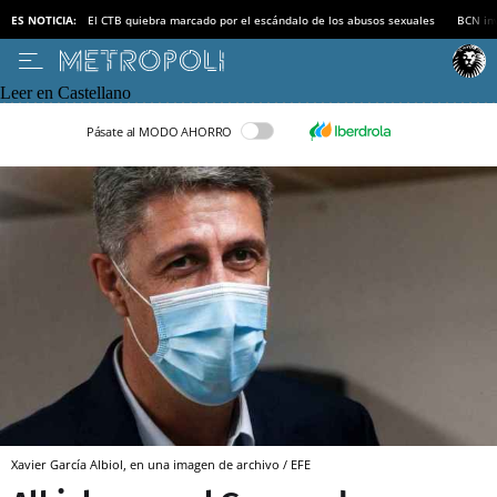
ES NOTICIA:
El CTB quiebra marcado por el escándalo de los abusos sexuales
BCN inv
Leer en Castellano
Pásate al MODO AHORRO
Xavier García Albiol, en una imagen de archivo / EFE