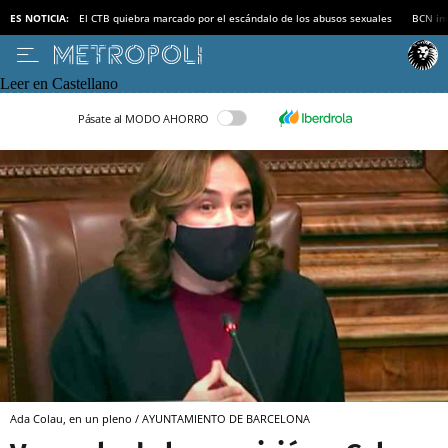
ES NOTICIA:
El CTB quiebra marcado por el escándalo de los abusos sexuales
BCN inv
Leer en Castellano
Pásate al MODO AHORRO
Ada Colau, en un pleno / AYUNTAMIENTO DE BARCELONA