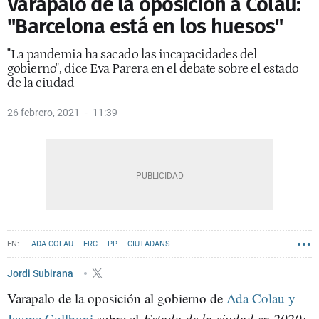
Varapalo de la oposición a Colau:
"Barcelona está en los huesos"
"La pandemia ha sacado las incapacidades del
gobierno", dice Eva Parera en el debate sobre el estado
de la ciudad
26 febrero, 2021
11:39
ADA COLAU
ERC
PP
CIUTADANS
PSC - PARTIT DELS SOCIALISTES DE CATALUNYA
BARCELONA EN COMÚ
Jordi Subirana
Varapalo de la oposición al gobierno de
AYUNTAMIENTO DE BARCELONA
JXCAT
JAUME COLLBONI
Ada Colau y
VALENTS
Jaume Collboni
sobre el
Estado de la ciudad en 2020: