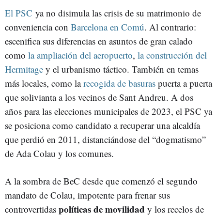
El PSC
ya no disimula las crisis de su matrimonio de
ERNEST MARAGALL
JXCAT
JAUME COLLBONI
VALENTS
conveniencia con
Barcelona en Comú
. Al contrario:
escenifica sus diferencias en asuntos de gran calado
como
la ampliación del aeropuerto
,
la construcción del
Hermitage
y el urbanismo táctico. También en temas
más locales, como la
recogida de basuras
puerta a puerta
que solivianta a los vecinos de Sant Andreu. A dos
años para las elecciones municipales de 2023, el PSC ya
se posiciona como candidato a recuperar una alcaldía
que perdió en 2011, distanciándose del “dogmatismo”
de Ada Colau y los comunes.
A la sombra de BeC desde que comenzó el segundo
mandato de Colau, impotente para frenar sus
políticas de movilidad
controvertidas
y los recelos de