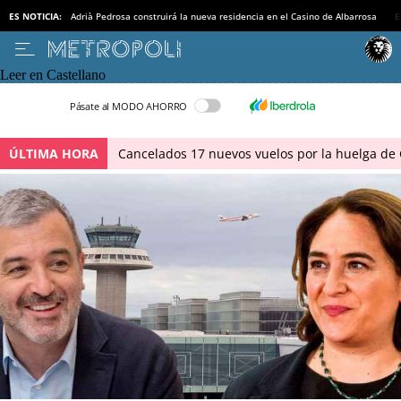
ES NOTICIA:
Adrià Pedrosa construirá la nueva residencia en el Casino de Albarrosa
B
Leer en Castellano
Pásate al MODO AHORRO
ÚLTIMA HORA
Cancelados 17 nuevos vuelos por la huelga de