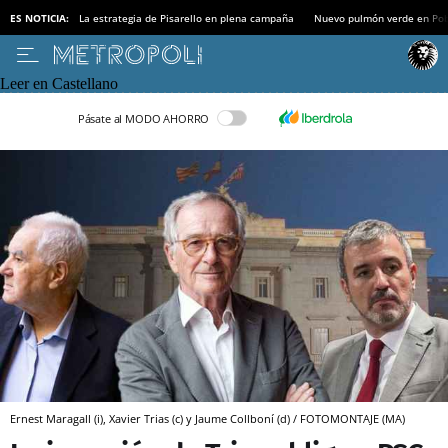
ES NOTICIA:
La estrategia de Pisarello en plena campaña
Nuevo pulmón verde en Po
Leer en Castellano
Pásate al MODO AHORRO
Ernest Maragall (i), Xavier Trias (c) y Jaume Collboní (d) / FOTOMONTAJE (MA)