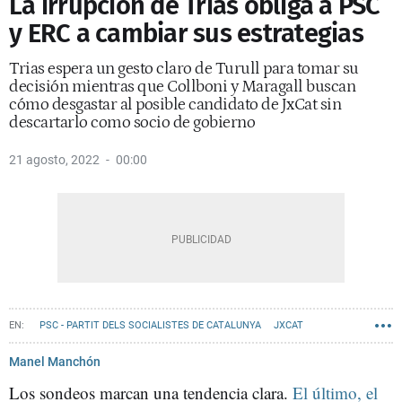
La irrupción de Trias obliga a PSC
y ERC a cambiar sus estrategias
Trias espera un gesto claro de Turull para tomar su
decisión mientras que Collboni y Maragall buscan
cómo desgastar al posible candidato de JxCat sin
descartarlo como socio de gobierno
21 agosto, 2022
00:00
PSC - PARTIT DELS SOCIALISTES DE CATALUNYA
JXCAT
JAUME COLLBONI
Manel Manchón
Los sondeos marcan una tendencia clara.
El último, el