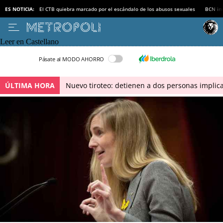
ES NOTICIA:
El CTB quiebra marcado por el escándalo de los abusos sexuales
BCN inv
Leer en Castellano
Pásate al MODO AHORRO
ÚLTIMA HORA
Nuevo tiroteo: detienen a dos personas implica