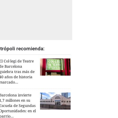
trópoli recomienda:
El Col·legi de Teatre
de Barcelona
quiebra tras más de
40 años de historia
marcado...
Barcelona invierte
1,7 millones en su
Escuela de Segundas
Oportunidades: en el
barrio...