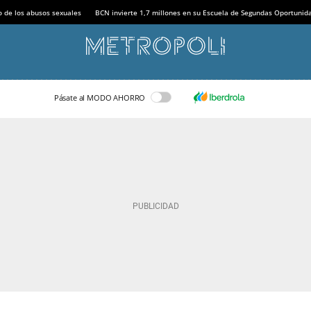
o de los abusos sexuales
BCN invierte 1,7 millones en su Escuela de Segundas Oportunid
Pásate al MODO AHORRO