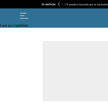
ES NOTICIA:
El CTB quiebra marcado por el escándal
Leer en Castellano