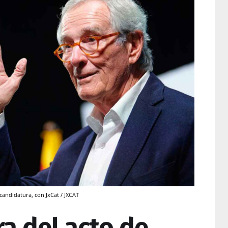
 candidatura, con JxCat / JXCAT
ra del acto de