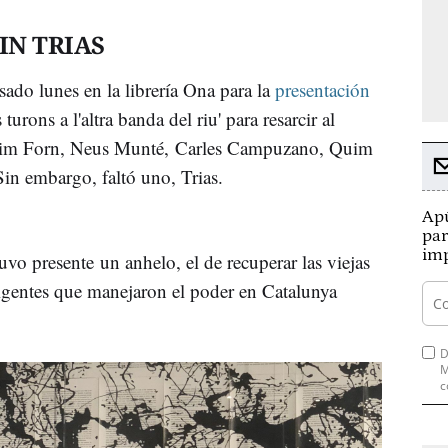
IN TRIAS
ado lunes en la librería Ona para la
presentación
 turons a l'altra banda del riu' para resarcir al
quim Forn, Neus Munté, Carles Campuzano, Quim
in embargo, faltó uno, Trias.
Apú
par
imp
uvo presente un anhelo, el de recuperar las viejas
rigentes que manejaron el poder en Catalunya
D
M
c