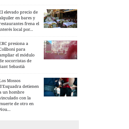
El elevado precio de
alquiler en bares y
restaurantes frena el
interés local por...
ERC presiona a
Collboni para
ampliar el módulo
de socorristas de
Sant Sebastià
Los Mossos
d'Esquadra detienen
a un hombre
vinculado con la
muerte de otro en
Nou...