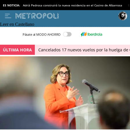
ES NOTICIA:
Adrià Pedrosa construirá la nueva residencia en el Casino de Albarrosa
B
Leer en Castellano
Pásate al MODO AHORRO
ÚLTIMA HORA
Cancelados 17 nuevos vuelos por la huelga de