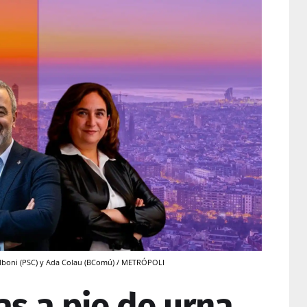
ollboni (PSC) y Ada Colau (BComú) / METRÓPOLI
as a pie de urna