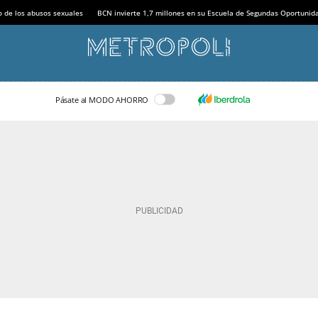
o de los abusos sexuales
BCN invierte 1,7 millones en su Escuela de Segundas Oportunid
Pásate al MODO AHORRO