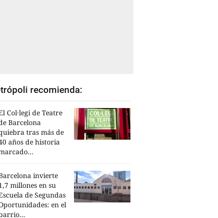
trópoli recomienda:
El Col·legi de Teatre
de Barcelona
quiebra tras más de
40 años de historia
marcado...
Barcelona invierte
1,7 millones en su
Escuela de Segundas
Oportunidades: en el
barrio...