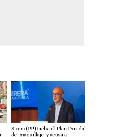
a
Sirera (PP) tacha el 'Plan Druida'
a
de "maquillaje" y acusa a