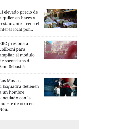
El elevado precio de
alquiler en bares y
restaurantes frena el
interés local por...
ERC presiona a
Collboni para
ampliar el módulo
de socorristas de
Sant Sebastià
Los Mossos
d'Esquadra detienen
a un hombre
vinculado con la
muerte de otro en
Nou...