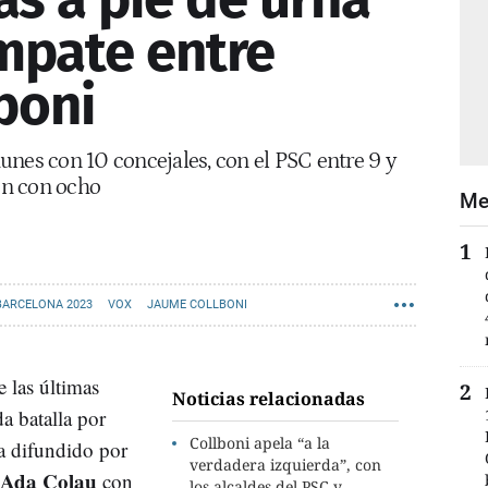
empate entre
boni
unes con 10 concejales, con el PSC entre 9 y
ión con ocho
Me
BARCELONA 2023
VOX
JAUME COLLBONI
e las últimas
Noticias relacionadas
da batalla por
Collboni apela “a la
na difundido por
verdadera izquierda”, con
Ada Colau
con
los alcaldes del PSC y