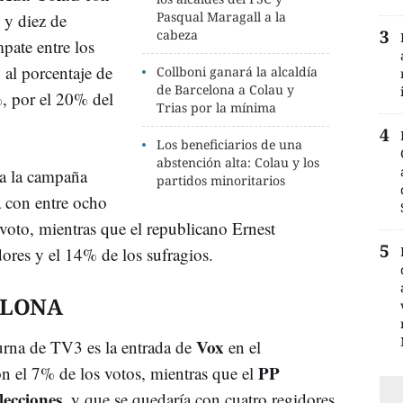
Pasqual Maragall a la
 y diez de
cabeza
mpate entre los
 al porcentaje de
Collboni ganará la alcaldía
de Barcelona a Colau y
, por el 20% del
Trias por la mínima
Los beneficiarios de una
abstención alta: Colau y los
da la campaña
partidos minoritarios
a con entre ocho
voto, mientras que el republicano Ernest
dores y el 14% de los sufragios.
ELONA
Vox
 urna de TV3 es la entrada de
en el
PP
on el 7% de los votos, mientras que el
lecciones,
y que se quedaría con cuatro regidores