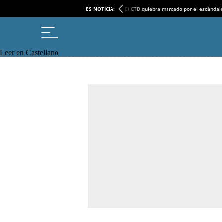
ES NOTICIA:
El CTB quiebra marcado por el escándal
Leer en Castellano