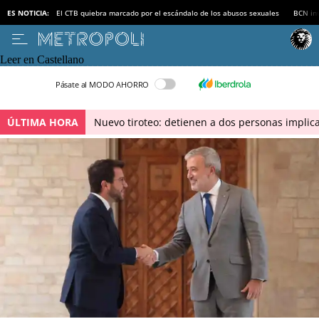
ES NOTICIA:
El CTB quiebra marcado por el escándalo de los abusos sexuales
BCN inv
Leer en Castellano
Pásate al MODO AHORRO
ÚLTIMA HORA
Nuevo tiroteo: detienen a dos personas implica