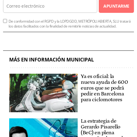
APUNTARME
De conformidad con el RGPD y la LOPDGDD, METRÓPOLI ABIERTA, SLU tratará
los datos facilitados con la finalidad de remitirle noticias de actualidad.
MÁS EN INFORMACIÓN MUNICIPAL
Ya es oficial: la
nueva ayuda de 600
euros que se podrá
pedir en Barcelona
para ciclomotores
La estrategia de
Gerardo Pisarello
(BeC) en plena