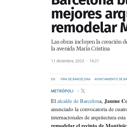
mejores arq
remodelar M
Las obras incluyen la creación d
la avenida María Cristina
11 diciembre, 2023
14:21
FIRA DE BARCELONA
AYUNTAMIENTO DE B
METRÓPOLI
Jaume Co
El
alcalde de Barcelon
a,
anunciado la convocatoria de cuatr
internacionales de arquitectura esta
remodelar el recinto de Montjuïc