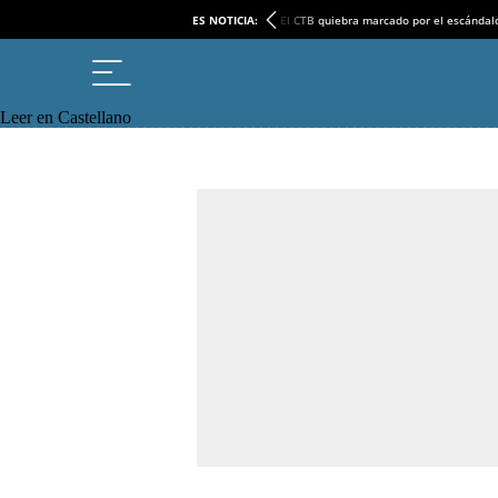
ES NOTICIA:
El CTB quiebra marcado por el escándal
Leer en Castellano