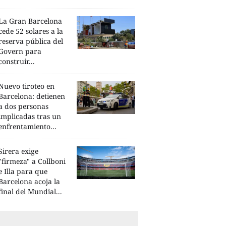
La Gran Barcelona
cede 52 solares a la
reserva pública del
Govern para
construir...
Nuevo tiroteo en
Barcelona: detienen
a dos personas
implicadas tras un
enfrentamiento...
Sirera exige
"firmeza" a Collboni
e Illa para que
Barcelona acoja la
final del Mundial...