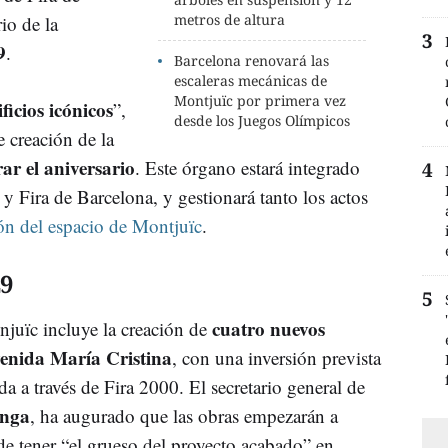
metros de altura
io de la
9
.
Barcelona renovará las
escaleras mecánicas de
Montjuïc por primera vez
ificios icónicos
”,
desde los Juegos Olímpicos
 creación de la
r el aniversario
. Este órgano estará integrado
 y Fira de Barcelona, y gestionará tanto los actos
ón del espacio de Montjuïc
.
9
cuatro nuevos
juïc incluye la creación de
venida María Cristina
, con una inversión prevista
a a través de Fira 2000. El secretario general de
onga
, ha augurado que las obras empezarán a
e tener “el grueso del proyecto acabado” en