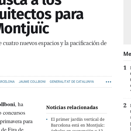
uitectos para
ontjuïc
e cuatro nuevos espacios y la pacificación de
Me
ARCELONA
JAUME COLLBONI
GENERALITAT DE CATALUNYA
llboni
, ha
Noticias relacionadas
o concursos
El primer jardín vertical de
 primavera para
Barcelona está en Montjuïc:
de Fira de
árboles en suspensión y 12