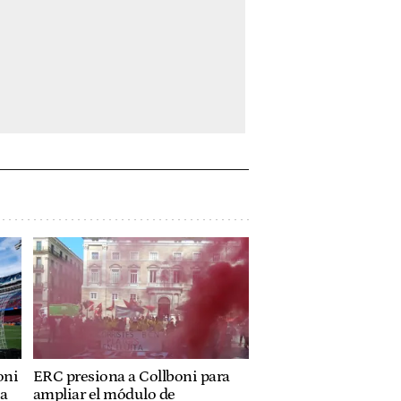
oni
ERC presiona a Collboni para
ja
ampliar el módulo de