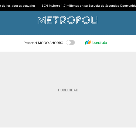
o de los abusos sexuales
BCN invierte 1,7 millones en su Escuela de Segundas Oportunid
Pásate al MODO AHORRO