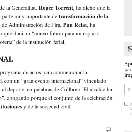
Roger Torrent
de la Generalitat,
, ha dicho que la
transformación de la
a parte muy importante de
Pau Relat
o de Administración de Fira,
, ha
o que dará un “nuevo futuro para un espacio
rta” de la institución ferial.
NAL
Apú
par
 programa de actos para conmemorar la
imp
rá con un “gran evento internacional” vinculado
 y al deporte, en palabras de Collboni. El alcalde ha
o”, abogando porque el conjunto de la celebración
D
tituciones
y de la sociedad civil.
M
c