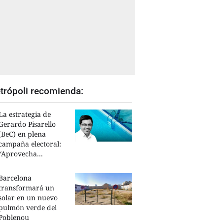
trópoli recomienda:
La estrategia de
Gerardo Pisarello
(BeC) en plena
campaña electoral:
“Aprovecha...
Barcelona
transformará un
solar en un nuevo
pulmón verde del
Poblenou