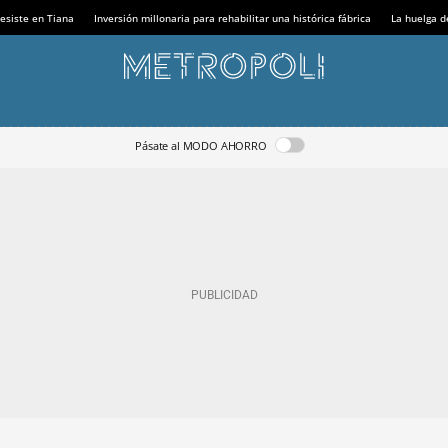
esiste en Tiana
Inversión millonaria para rehabilitar una histórica fábrica
La huelga d
Pásate al MODO AHORRO