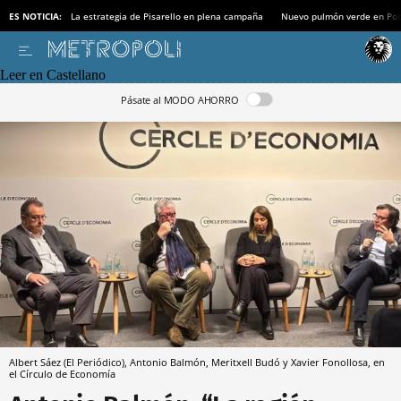
ES NOTICIA:
La estrategia de Pisarello en plena campaña
Nuevo pulmón verde en Po
Leer en Castellano
Pásate al MODO AHORRO
Albert Sáez (El Periódico), Antonio Balmón, Meritxell Budó y Xavier Fonollosa, en
el Círculo de Economía