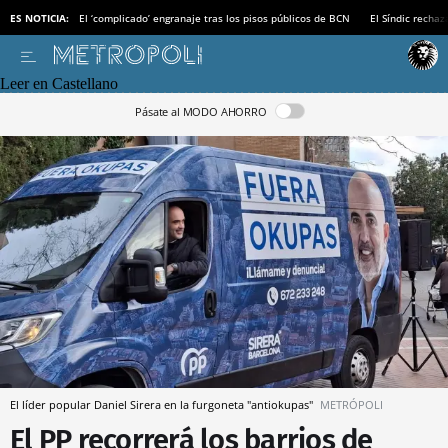
ES NOTICIA:
El ‘complicado’ engranaje tras los pisos públicos de BCN
El Síndic recha
Leer en Castellano
Pásate al MODO AHORRO
El líder popular Daniel Sirera en la furgoneta "antiokupas"
METRÓPOLI
El PP recorrerá los barrios de