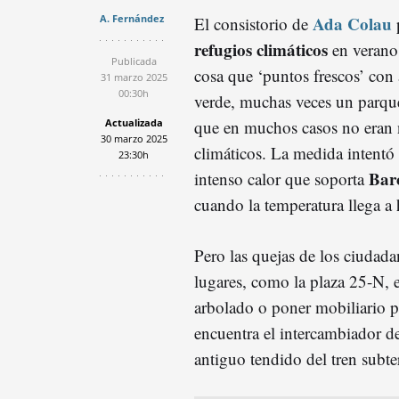
A. Fernández
Ada Colau
El consistorio de
refugios climáticos
en verano,
Publicada
cosa que ‘puntos frescos’ con
31 marzo 2025
00:30h
verde, muchas veces un parque
Actualizada
que en muchos casos no eran n
30 marzo 2025
climáticos. La medida intentó 
23:30h
Bar
intenso calor que soporta
cuando la temperatura llega a 
Pero las quejas de los ciudad
lugares, como la plaza 25-N,
arbolado o poner mobiliario p
encuentra el intercambiador de
antiguo tendido del tren subte