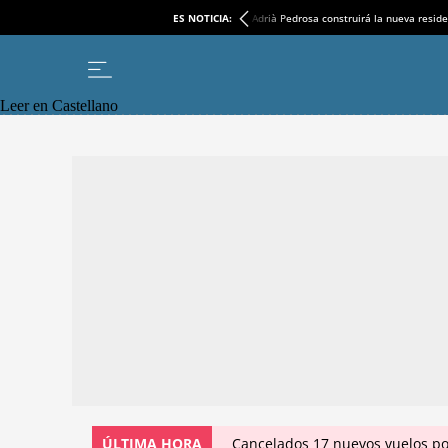
ES NOTICIA:
Adrià Pedrosa construirá la nueva reside
Leer en Castellano
ÚLTIMA HORA
Cancelados 17 nuevos vuelos po