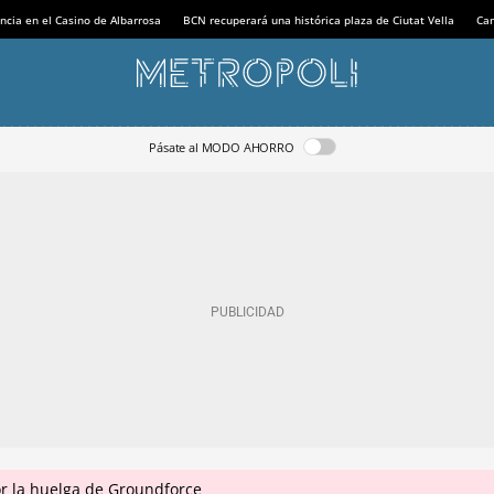
ncia en el Casino de Albarrosa
BCN recuperará una histórica plaza de Ciutat Vella
Can
Pásate al MODO AHORRO
r la huelga de Groundforce