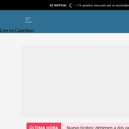
ES NOTICIA:
El CTB quiebra marcado por el escándal
Leer en Castellano
ÚLTIMA HORA
Nuevo tiroteo: detienen a dos p