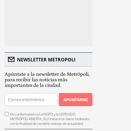
NEWSLETTER METROPOLI
Apúntate a la newsletter de Metrópoli,
para recibir las noticias más
importantes de la ciudad.
APUNTARME
De conformidad con el RGPD y la LOPDGDD,
METRÓPOLI ABIERTA, SLU tratará los datos facilitados
con la finalidad de remitirle noticias de actualidad.