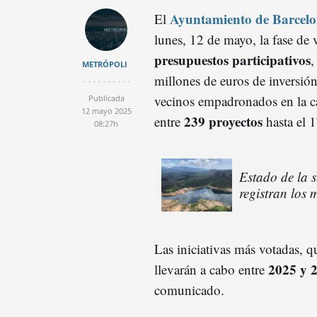
Ayuntamiento de Barcel
El
lunes, 12 de mayo, la fase de 
presupuestos participativos
,
METRÓPOLI
millones de euros de inversión
vecinos empadronados en la cap
Publicada
12 mayo 2025
239 proyectos
entre
hasta el 
08:27h
Estado de la 
registran los 
Las iniciativas más votadas, qu
2025 y 
llevarán a cabo entre
comunicado.