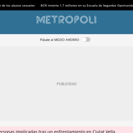
o de los abusos sexuales
BCN invierte 1,7 millones en su Escuela de Segundas Oportunid
Pásate al MODO AHORRO
ersonas implicadas tras un enfrentamiento en Ciutat Vella