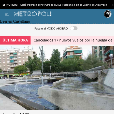
ES NOTICIA:
Adrià Pedrosa construirá la nueva residencia en el Casino de Albarrosa
B
Leer en Castellano
Pásate al MODO AHORRO
ÚLTIMA HORA
Cancelados 17 nuevos vuelos por la huelga de