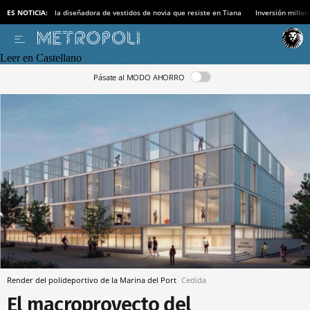
ES NOTICIA:
la diseñadora de vestidos de novia que resiste en Tiana
Inversión millon
Leer en Castellano
Pásate al MODO AHORRO
Render del polideportivo de la Marina del Port
Cedida
El macroproyecto del