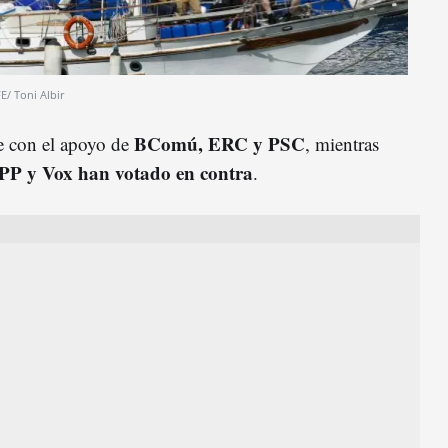
E/ Toni Albir
BComú, ERC y PSC
te con el apoyo de
, mientras
PP y Vox han votado en contra
.