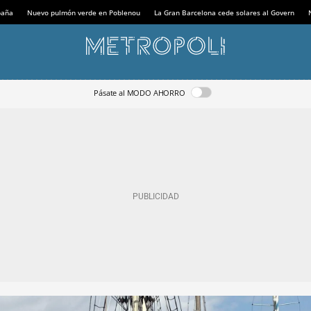
paña
Nuevo pulmón verde en Poblenou
La Gran Barcelona cede solares al Govern
Pásate al MODO AHORRO