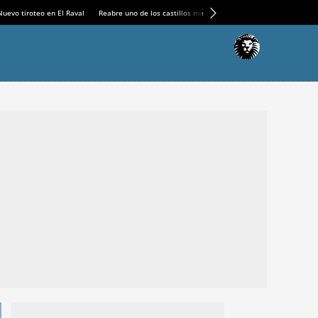
Nuevo tiroteo en El Raval
Reabre uno de los castillos medievales más espectaculares