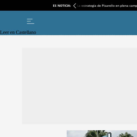
ES NOTICIA:
La estrategia de Pisarello en plena cam
Leer en Castellano