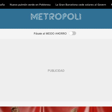
paña
Nuevo pulmón verde en Poblenou
La Gran Barcelona cede solares al Govern
Pásate al MODO AHORRO