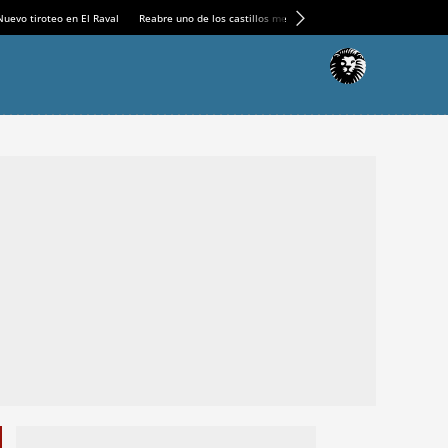
Nuevo tiroteo en El Raval
Reabre uno de los castillos medievales más espectaculares