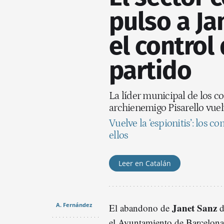
pulso a Ja
el control
partido
La líder municipal de los c
archienemigo Pisarello vuel
Vuelve la ‘espionitis’: los 
ellos
Leer en Catalán
A. Fernández
Janet Sanz
El abandono de
d
el Ayuntamiento de Barcelona p