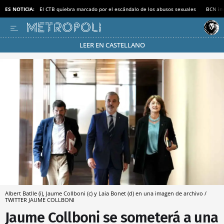
ES NOTICIA:
El CTB quiebra marcado por el escándalo de los abusos sexuales
BCN inv
LEER EN CASTELLANO
Pásate al MODO AHORRO
Albert Batlle (i), Jaume Collboni (c) y Laia Bonet (d) en una imagen de archivo /
TWITTER JAUME COLLBONI
Jaume Collboni se someterá a una