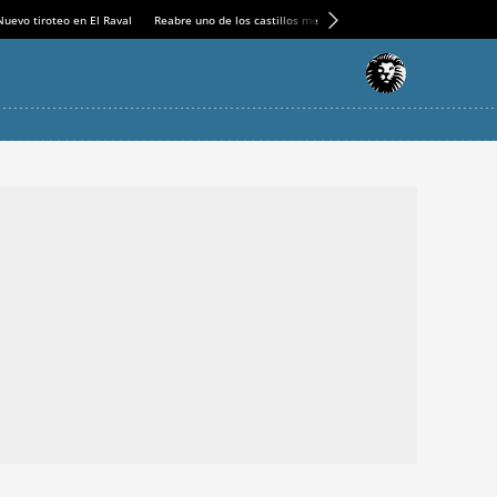
Nuevo tiroteo en El Raval
Reabre uno de los castillos medievales más espectaculares