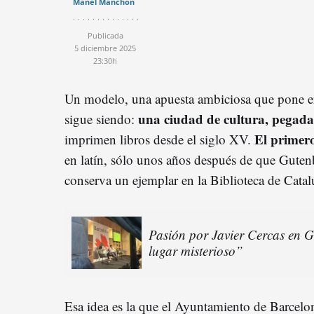
Manel Manchón
Publicada
5 diciembre 2025
23:30h
Un modelo, una apuesta ambiciosa que pone en
una ciudad de cultura, pegada 
sigue siendo:
El primer
imprimen libros desde el siglo XV.
en latín, sólo unos años después de que Gutenb
conserva un ejemplar en la Biblioteca de Catal
Pasión por Javier Cercas en 
lugar misterioso”
Esa idea es la que el Ayuntamiento de Barcelon