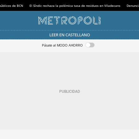
 públicos de BCN
El Síndic rechaza la polémica tasa de residuos en Viladecans
Denunci
LEER EN CASTELLANO
Pásate al MODO AHORRO