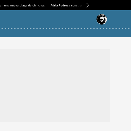
an una nueva plaga de chinches
Adrià Pedrosa construirá la nueva residencia en el Casin