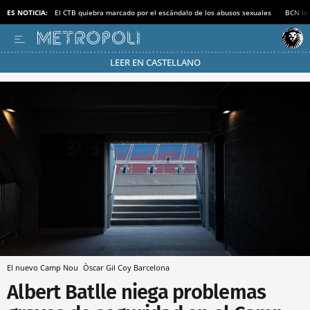
ES NOTICIA:
El CTB quiebra marcado por el escándalo de los abusos sexuales
BCN inv
LEER EN CASTELLANO
Pásate al MODO AHORRO
El nuevo Camp Nou
Òscar Gil Coy
Barcelona
Albert Batlle niega problemas