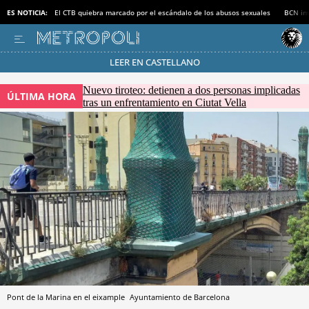
ES NOTICIA:
El CTB quiebra marcado por el escándalo de los abusos sexuales
BCN inv
LEER EN CASTELLANO
Pásate al MODO AHORRO
Nuevo tiroteo: detienen a dos personas implicadas
ÚLTIMA HORA
tras un enfrentamiento en Ciutat Vella
Pont de la Marina en el eixample
Ayuntamiento de Barcelona