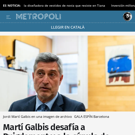
ES NOTICIA:
la diseñadora de vestidos de novia que resiste en Tiana
Inversión millon
LLEGIR EN CATALÀ
Pásate al MODO AHORRO
Jordi Martí Galbis en una imagen de archivo
GALA ESPÍN
Barcelona
Martí Galbis desafía a