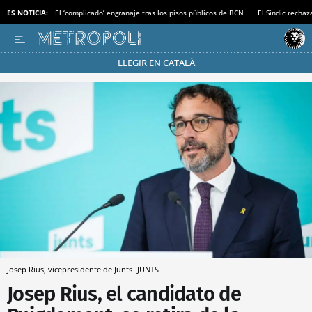
ES NOTICIA:
El ‘complicado’ engranaje tras los pisos públicos de BCN
El Síndic recha
LLEGIR EN CATALÀ
Pásate al MODO AHORRO
Josep Rius, vicepresidente de Junts
JUNTS
Josep Rius, el candidato de