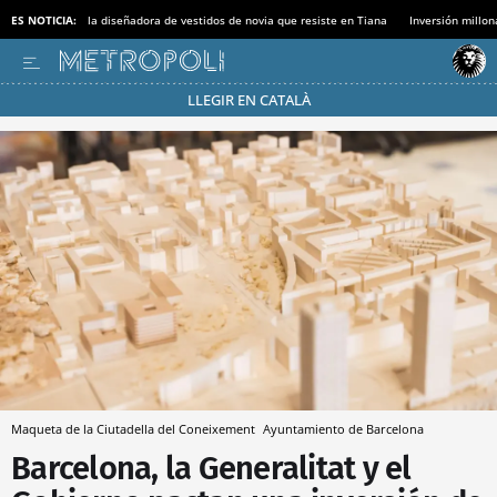
ES NOTICIA:
la diseñadora de vestidos de novia que resiste en Tiana
Inversión millon
LLEGIR EN CATALÀ
Pásate al MODO AHORRO
Maqueta de la Ciutadella del Coneixement
Ayuntamiento de Barcelona
Barcelona, la Generalitat y el