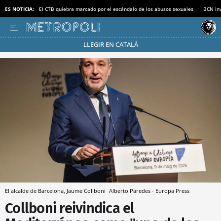
ES NOTICIA:
El CTB quiebra marcado por el escándalo de los abusos sexuales
BCN inv
LLEGIR EN CATALÀ
Pásate al MODO AHORRO
El alcalde de Barcelona, Jaume Collboni
Alberto Paredes - Europa Press
Collboni reivindica el