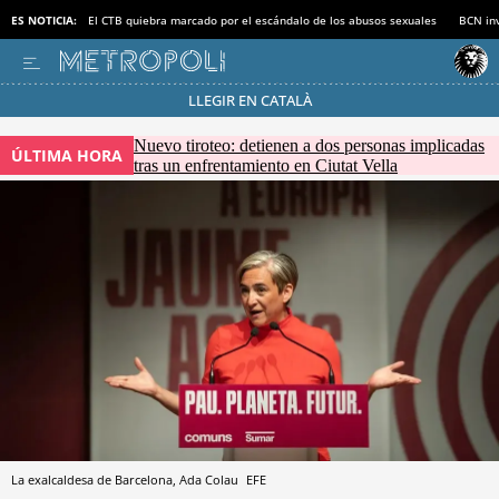
ES NOTICIA:
El CTB quiebra marcado por el escándalo de los abusos sexuales
BCN inv
LLEGIR EN CATALÀ
Pásate al MODO AHORRO
Nuevo tiroteo: detienen a dos personas implicadas
ÚLTIMA HORA
tras un enfrentamiento en Ciutat Vella
La exalcaldesa de Barcelona, Ada Colau
EFE