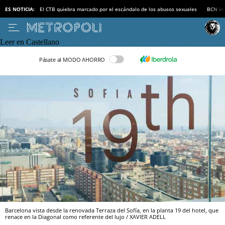
ES NOTICIA:
El CTB quiebra marcado por el escándalo de los abusos sexuales
BCN inv
Leer en Castellano
Pásate al MODO AHORRO
Barcelona vista desde la renovada Terraza del Sofía, en la planta 19 del hotel, que
renace en la Diagonal como referente del lujo / XAVIER ADELL