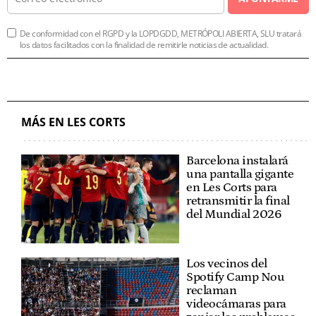
De conformidad con el RGPD y la LOPDGDD, METRÓPOLI ABIERTA, SLU tratará
los datos facilitados con la finalidad de remitirle noticias de actualidad.
MÁS EN LES CORTS
Barcelona instalará
una pantalla gigante
en Les Corts para
retransmitir la final
del Mundial 2026
Los vecinos del
Spotify Camp Nou
reclaman
videocámaras para