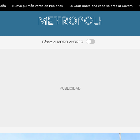
paña
Nuevo pulmón verde en Poblenou
La Gran Barcelona cede solares al Govern
Pásate al MODO AHORRO