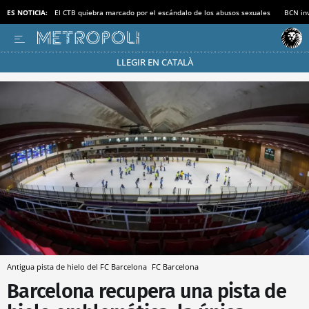
ES NOTICIA:
El CTB quiebra marcado por el escándalo de los abusos sexuales
BCN inv
LLEGIR EN CATALÀ
Pásate al MODO AHORRO
Antigua pista de hielo del FC Barcelona
FC Barcelona
Barcelona recupera una pista de