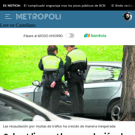
ES NOTICIA:
El ‘complicado’ engranaje tras los pisos públicos de BCN
El Síndic recha
Leer en Castellano
Pásate al MODO AHORRO
Las recaudación por multas de tráfico ha crecido de manera inesperada