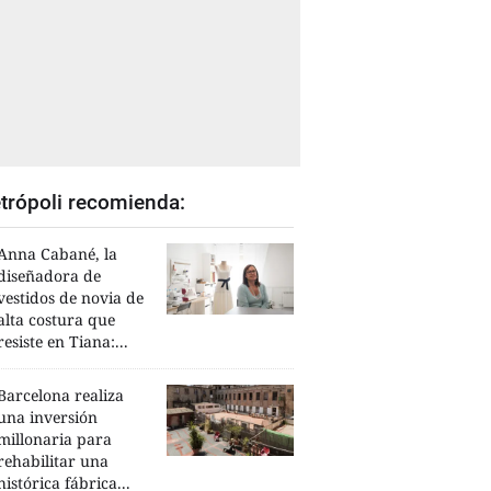
trópoli recomienda:
Anna Cabané, la
diseñadora de
vestidos de novia de
alta costura que
resiste en Tiana:...
Barcelona realiza
una inversión
millonaria para
rehabilitar una
histórica fábrica...