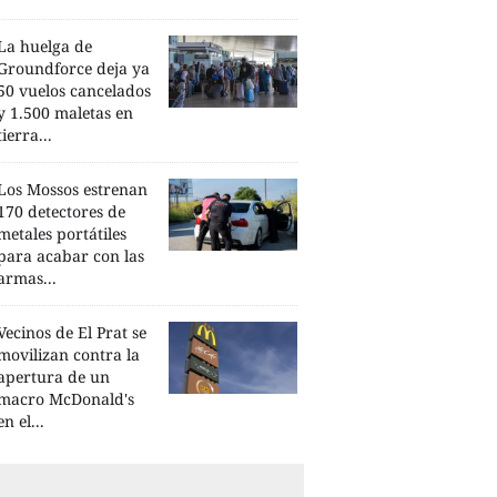
La huelga de
Groundforce deja ya
50 vuelos cancelados
y 1.500 maletas en
tierra...
Los Mossos estrenan
170 detectores de
metales portátiles
para acabar con las
armas...
Vecinos de El Prat se
movilizan contra la
apertura de un
macro McDonald's
en el...