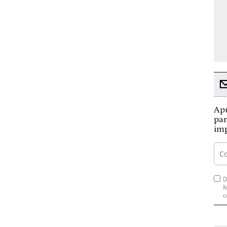
Apú
par
imp
D
M
c