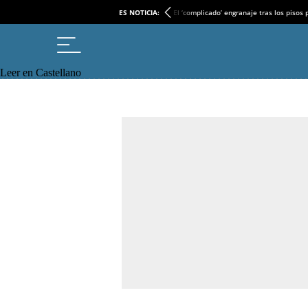
ES NOTICIA:
El ‘complicado’ engranaje tras los pisos
Leer en Castellano