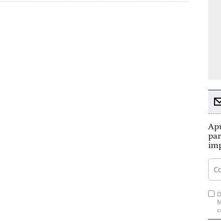
Apú
par
imp
D
M
c