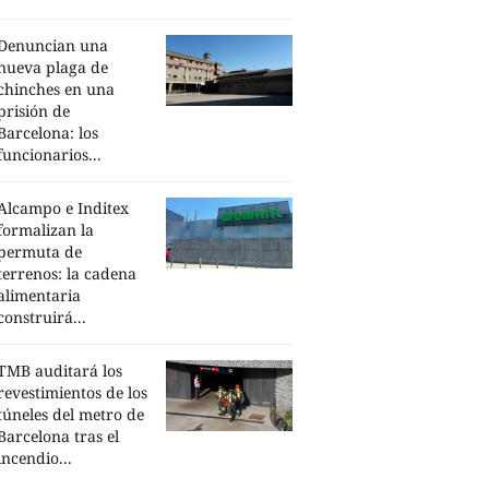
Denuncian una
nueva plaga de
chinches en una
prisión de
Barcelona: los
funcionarios...
Alcampo e Inditex
formalizan la
permuta de
terrenos: la cadena
alimentaria
construirá...
TMB auditará los
revestimientos de los
túneles del metro de
Barcelona tras el
incendio...