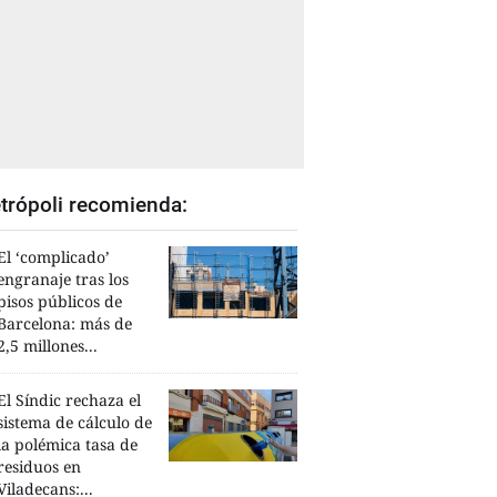
trópoli recomienda:
El ‘complicado’
engranaje tras los
pisos públicos de
Barcelona: más de
2,5 millones...
El Síndic rechaza el
sistema de cálculo de
la polémica tasa de
residuos en
Viladecans:...