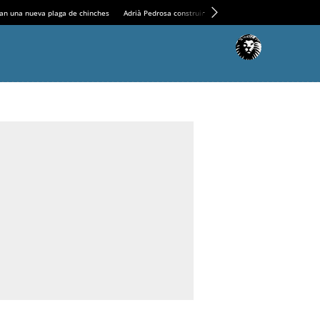
an una nueva plaga de chinches
Adrià Pedrosa construirá la nueva residencia en el Casin