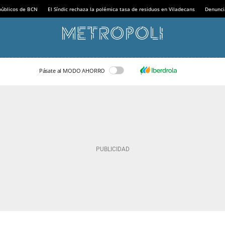
 públicos de BCN
El Síndic rechaza la polémica tasa de residuos en Viladecans
Denunci
Pásate al MODO AHORRO