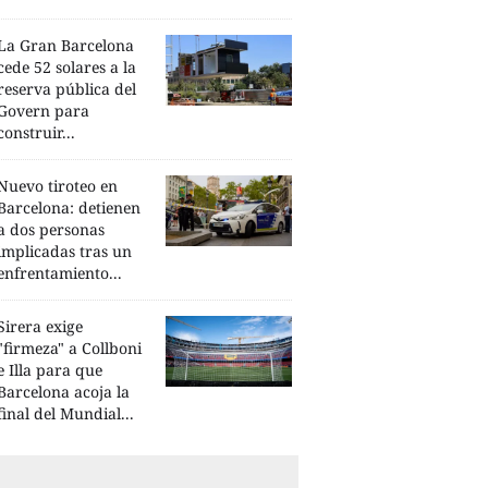
La Gran Barcelona
cede 52 solares a la
reserva pública del
Govern para
construir...
Nuevo tiroteo en
Barcelona: detienen
a dos personas
implicadas tras un
enfrentamiento...
Sirera exige
"firmeza" a Collboni
e Illa para que
Barcelona acoja la
final del Mundial...