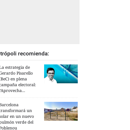
trópoli recomienda:
La estrategia de
Gerardo Pisarello
(BeC) en plena
campaña electoral:
“Aprovecha...
Barcelona
transformará un
solar en un nuevo
pulmón verde del
Poblenou