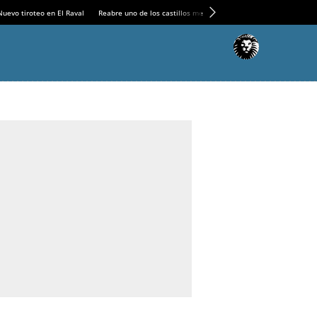
Nuevo tiroteo en El Raval
Reabre uno de los castillos medievales más espectaculares