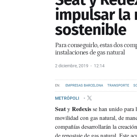
impulsar la
sostenible
Para conseguirlo, estas dos com
instalaciones de gas natural
2 diciembre, 2019
12:14
EMPRESAS BARCELONA
TRANSPORTE
S
METRÓPOLI
Seat
Redexis
y
se han unido para l
movilidad con gas natural, de man
compañías desarrollarán la creación
de repostaje de gas natural. Este a