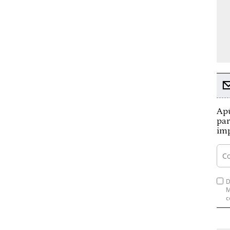
Apú
par
imp
D
M
c