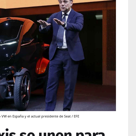
VW en España y el actual presidente de Seat / EFE
xis se unen para