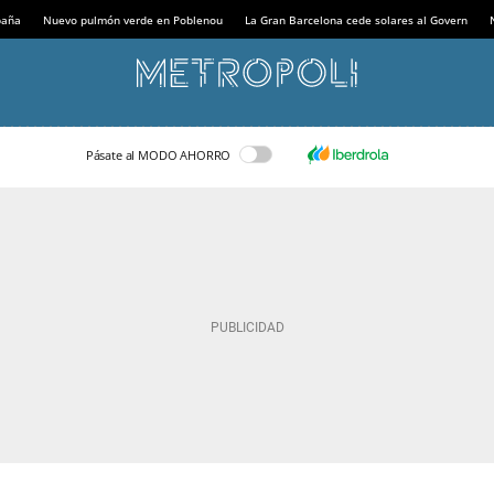
paña
Nuevo pulmón verde en Poblenou
La Gran Barcelona cede solares al Govern
Pásate al MODO AHORRO