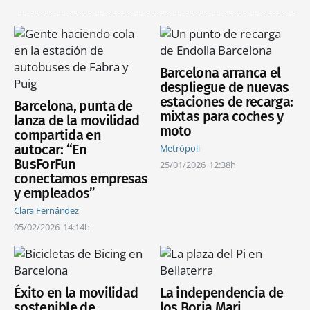
Barcelona arranca el
despliegue de nuevas
estaciones de recarga:
Barcelona, punta de
mixtas para coches y
lanza de la movilidad
moto
compartida en
autocar: “En
Metrópoli
BusForFun
25/01/2026
12:38h
conectamos empresas
y empleados”
Clara Fernández
05/02/2026
14:14h
Éxito en la movilidad
La independencia de
sostenible de
los Borja Mari