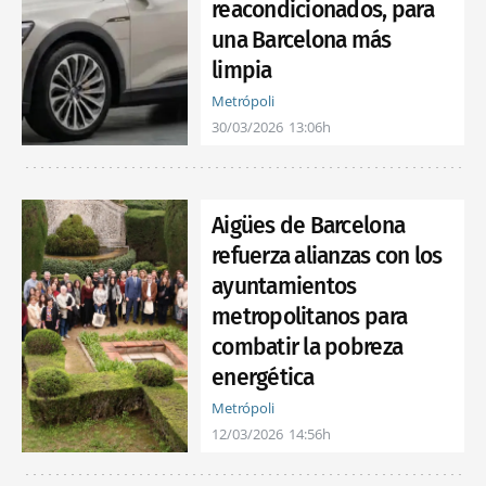
reacondicionados, para
una Barcelona más
limpia
Metrópoli
30/03/2026
13:06h
Aigües de Barcelona
refuerza alianzas con los
ayuntamientos
metropolitanos para
combatir la pobreza
energética
Metrópoli
12/03/2026
14:56h