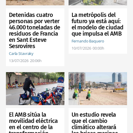
Detenidas cuatro
La metrópolis del
personas por verter
futuro ya está aquí:
46.000 toneladas de
el modelo de ciudad
residuos de Francia
que impulsa el AMB
en Sant Esteve
Fernando Baquero
Sesrovires
10/07/2026
00:00h
Carla Stavraky
13/07/2026
20:06h
El AMB sitúa la
Un estudio revela
movilidad eléctrica
que el cambio
en el centro de la
climático alterará