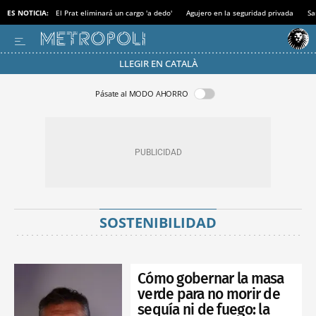
ES NOTICIA:
El Prat eliminará un cargo 'a dedo'
Agujero en la seguridad privada
Sa
LLEGIR EN CATALÀ
Pásate al MODO AHORRO
SOSTENIBILIDAD
Cómo gobernar la masa
verde para no morir de
sequía ni de fuego: la