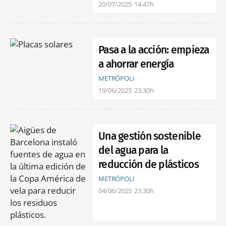
20/07/2025
14:47h
Pasa a la acción: empieza
a ahorrar energía
METRÓPOLI
19/06/2025
23:30h
Una gestión sostenible
del agua para la
reducción de plásticos
METRÓPOLI
04/06/2025
23:30h