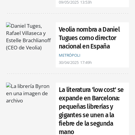
09/05/2025
13:53h
Veolia nombra a Daniel
Tugues como director
nacional en España
METRÓPOLI
30/04/2025
17:49h
La literatura 'low cost' se
expande en Barcelona:
pequeñas librerías y
gigantes se unen a la
fiebre de la segunda
mano