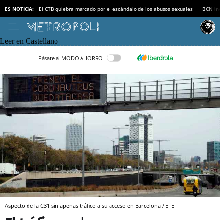
ES NOTICIA:
El CTB quiebra marcado por el escándalo de los abusos sexuales
BCN inv
Leer en Castellano
Pásate al MODO AHORRO
Aspecto de la C31 sin apenas tráfico a su acceso en Barcelona / EFE