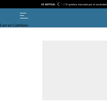
ES NOTICIA:
El CTB quiebra marcado por el escándal
Leer en Castellano