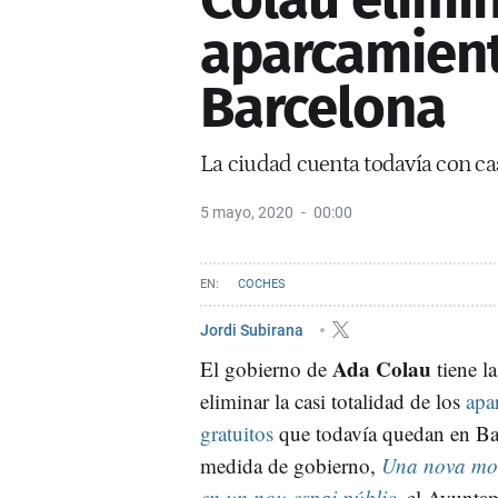
aparcamient
Barcelona
La ciudad cuenta todavía con ca
5 mayo, 2020
00:00
COCHES
Jordi Subirana
Ada Colau
El gobierno de
tiene l
eliminar la casi totalidad de los
apa
gratuitos
que todavía quedan en Ba
medida de gobierno,
Una nova mobi
en un nou espai públic
, el Ayunta