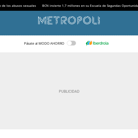
o de los abusos sexuales
BCN invierte 1,7 millones en su Escuela de Segundas Oportunid
Pásate al MODO AHORRO