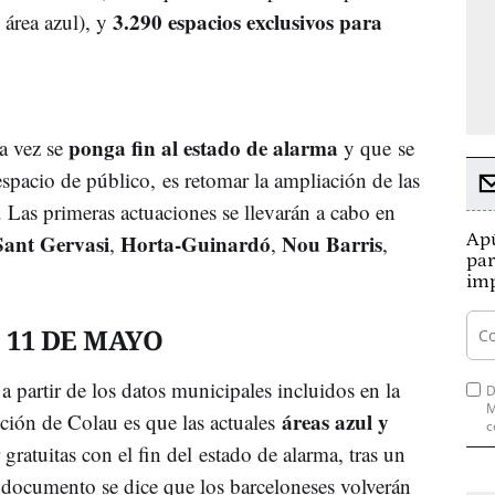
3.290 espacios exclusivos para
 área azul), y
ponga fin al estado de alarma
a vez se
y que se
espacio de público, es retomar la ampliación de las
 Las primeras actuaciones se llevarán a cabo en
Sant Gervasi
Horta-Guinardó
Nou Barris
Apú
,
,
,
par
imp
 11 DE MAYO
 a partir de los datos municipales incluidos en la
D
M
áreas azul y
nción de Colau es que las actuales
c
gratuitas con el fin del estado de alarma, tras un
 documento se dice que los barceloneses volverán