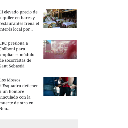
El elevado precio de
alquiler en bares y
restaurantes frena el
interés local por...
ERC presiona a
Collboni para
ampliar el módulo
de socorristas de
Sant Sebastià
Los Mossos
d'Esquadra detienen
a un hombre
vinculado con la
muerte de otro en
Nou...