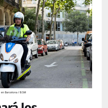
o en Barcelona / B:SM
ará los