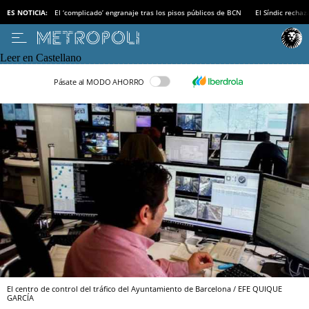
ES NOTICIA:
El ‘complicado’ engranaje tras los pisos públicos de BCN
El Síndic recha
Leer en Castellano
Pásate al MODO AHORRO
El centro de control del tráfico del Ayuntamiento de Barcelona / EFE QUIQUE
GARCÍA