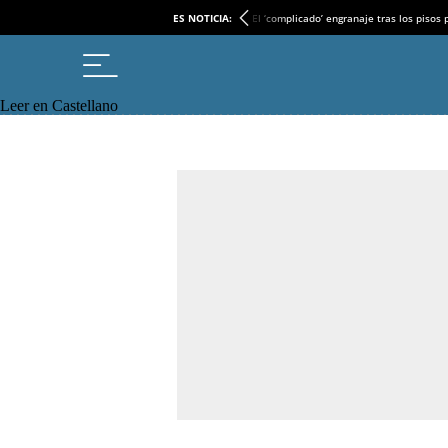
ES NOTICIA:
El ‘complicado’ engranaje tras los pisos
Leer en Castellano