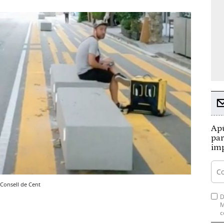
Apú
par
imp
Consell de Cent
D
M
c