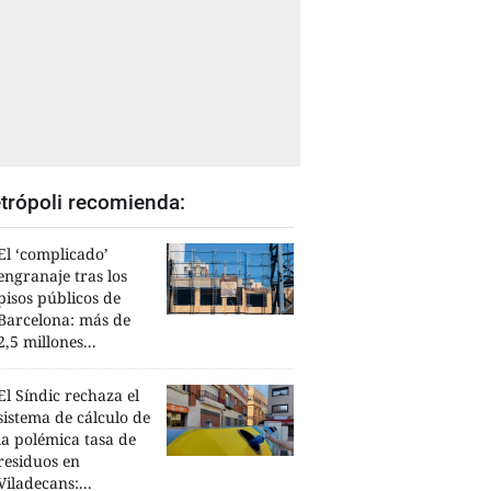
trópoli recomienda:
El ‘complicado’
engranaje tras los
pisos públicos de
Barcelona: más de
2,5 millones...
El Síndic rechaza el
sistema de cálculo de
la polémica tasa de
residuos en
Viladecans:...