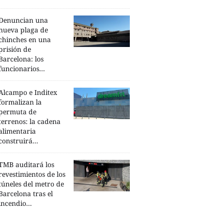
Denuncian una
nueva plaga de
chinches en una
prisión de
Barcelona: los
funcionarios...
Alcampo e Inditex
formalizan la
permuta de
terrenos: la cadena
alimentaria
construirá...
TMB auditará los
revestimientos de los
túneles del metro de
Barcelona tras el
incendio...