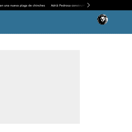
an una nueva plaga de chinches
Adrià Pedrosa construirá la nueva residencia en el Casin