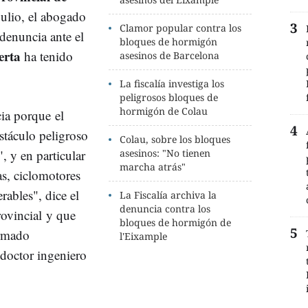
julio, el abogado
Clamor popular contra los
denuncia ante el
bloques de hormigón
erta
ha tenido
asesinos de Barcelona
La fiscalía investiga los
peligrosos bloques de
hormigón de Colau
ia porque el
stáculo peligroso
Colau, sobre los bloques
", y en particular
asesinos: "No tienen
marcha atrás"
as, ciclomotores
rables", dice el
La Fiscalía archiva la
denuncia contra los
rovincial
y que
bloques de hormigón de
irmado
l'Eixample
 doctor ingeniero