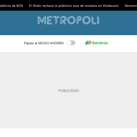
 públicos de BCN
El Síndic rechaza la polémica tasa de residuos en Viladecans
Denunci
Pásate al MODO AHORRO