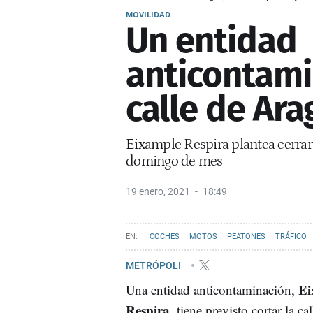
MOVILIDAD
Un entidad
anticontami
calle de Ara
Eixample Respira plantea cerrar l
domingo de mes
19 enero, 2021
18:49
COCHES
MOTOS
PEATONES
TRÁFICO
METRÓPOLI
Ei
Una entidad anticontaminación,
Respira,
tiene previsto cortar la ca