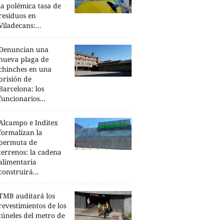
la polémica tasa de
residuos en
Viladecans:...
Denuncian una
nueva plaga de
chinches en una
prisión de
Barcelona: los
funcionarios...
Alcampo e Inditex
formalizan la
permuta de
terrenos: la cadena
alimentaria
construirá...
TMB auditará los
revestimientos de los
túneles del metro de