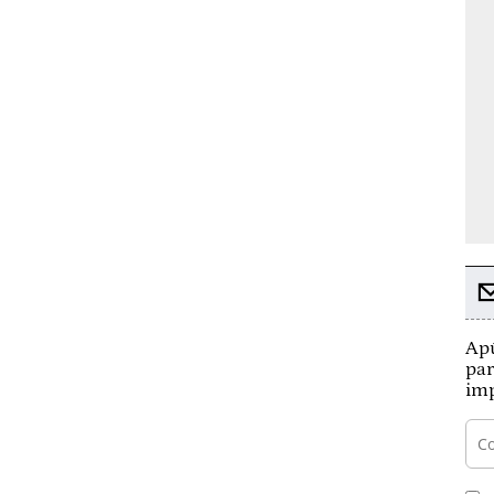
Apú
par
imp