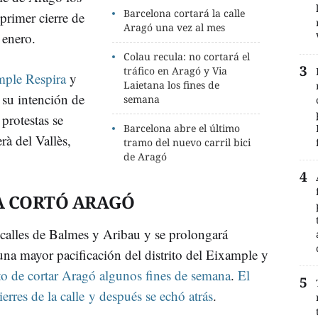
Barcelona cortará la calle
primer cierre de
Aragó una vez al mes
e enero.
Colau recula: no cortará el
tráfico en Aragó y Via
ample Respira
y
Laietana los fines de
 su intención de
semana
protestas se
Barcelona abre el último
rà del Vallès,
tramo del nuevo carril bici
de Aragó
A CORTÓ ARAGÓ
s calles de Balmes y Aribau y se prolongará
una mayor pacificación del distrito del Eixample y
to de cortar Aragó algunos fines de semana
.
El
erres de la calle y después se echó atrás
.