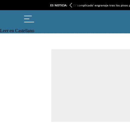
ES NOTICIA:
El ‘complicado’ engranaje tras los pisos
Leer en Castellano