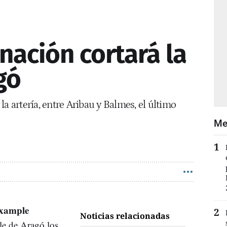
nación cortará la
gó
a artería, entre Aribau y Balmes, el último
Me
xample
Noticias relacionadas
lle de Aragó los