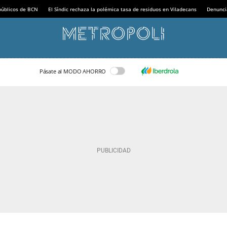
 públicos de BCN
El Síndic rechaza la polémica tasa de residuos en Viladecans
Denunci
Pásate al MODO AHORRO