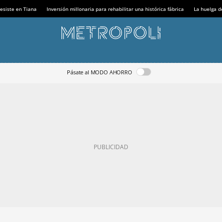
esiste en Tiana
Inversión millonaria para rehabilitar una histórica fábrica
La huelga d
Pásate al MODO AHORRO