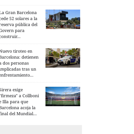
La Gran Barcelona
cede 52 solares a la
reserva pública del
Govern para
construir...
Nuevo tiroteo en
Barcelona: detienen
a dos personas
implicadas tras un
enfrentamiento...
Sirera exige
"firmeza" a Collboni
e Illa para que
Barcelona acoja la
final del Mundial...