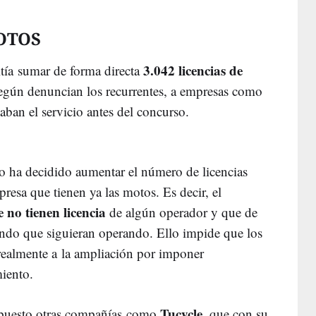
MOTOS
3.042 licencias de
itía sumar de forma directa
según denuncian los recurrentes, a empresas como
aban el servicio antes del concurso.
io ha decidido aumentar el número de licencias
presa que tienen ya las motos. Es decir, el
e no tienen licencia
de algún operador y que de
ando que siguieran operando. Ello impide que los
ealmente a la ampliación por imponer
iento.
Tucycle
puesto otras compañías como
, que con su