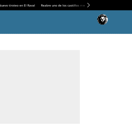
Nuevo tiroteo en El Raval
Reabre uno de los castillos medievales más espectaculares