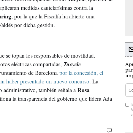
licaran medidas cautelarísimas contra la
aring
, por la que la Fiscalía ha abierto una
aldés por dicha gestión.
ue se topan los responsables de movilidad.
Tucycle
otos eléctricas compartidas,
Apú
par
yuntamiento de Barcelona
por la concesión, el
imp
 sin haber presentado un nuevo concurso
. La
Rosa
o administrativo, también señala a
stiona la transparencia del gobierno que lidera Ada
D
M
c