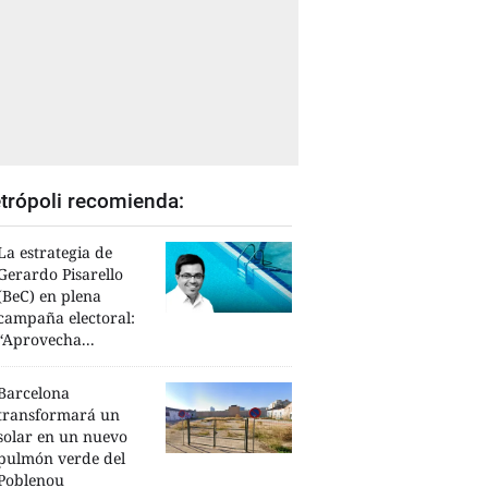
trópoli recomienda:
La estrategia de
Gerardo Pisarello
(BeC) en plena
campaña electoral:
“Aprovecha...
Barcelona
transformará un
solar en un nuevo
pulmón verde del
Poblenou