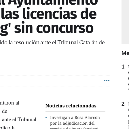
las licencias de
g' sin concurso
do la resolución ante el Tribunal Catalán de
Me
ntaron al
Noticias relacionadas
o
de
Investigan a Rosa Alarcón
o ante el Tribunal
por la adjudicación del
blico la
servicio de ‘motosharing’