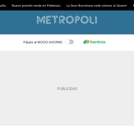
paña
Nuevo pulmón verde en Poblenou
La Gran Barcelona cede solares al Govern
Pásate al MODO AHORRO