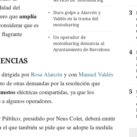
lidad del
Duro golpe a Alarcón y
amplía
rero que
Valdés en la trama del
considerar que es
motosharing
a flagrante
Un operador de
motosharing denuncia al
Ayuntamiento de Barcelona
CENCIAS
, dirigida por
Rosa Alarcón
y con
Manuel Valdés
to de otras demandas por la resolución que
 motos
eléctricas compartidas, ya que los
e a algunos operadores.
r Público, presidido por Neus Colet, deberá emitir
en el que también se pide que se adopte la medida