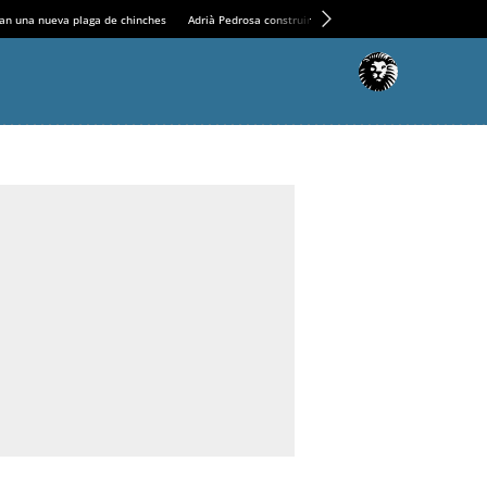
an una nueva plaga de chinches
Adrià Pedrosa construirá la nueva residencia en el Casin