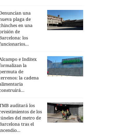
Denuncian una
nueva plaga de
chinches en una
prisión de
Barcelona: los
funcionarios...
Alcampo e Inditex
formalizan la
permuta de
terrenos: la cadena
alimentaria
construirá...
TMB auditará los
revestimientos de los
túneles del metro de
Barcelona tras el
incendio...