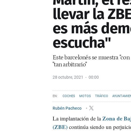
llevar la ZB
es más demo
escucha"
Este barcelonés se muestra "con 
"tan arbitrario"
28 octubre, 2021
00:00
COCHES
MOTOS
TRÁFICO
AYUNTAMIE
ZONA DE BAJAS EMISIONES DE BARCELONA (ZBE)
Rubén Pacheco
Zona de Ba
La implantación de la
(ZBE)
continúa siendo un perjuici