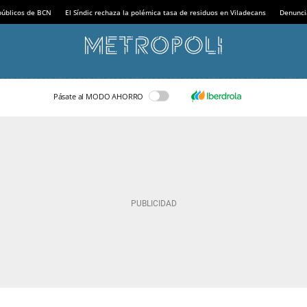
 públicos de BCN
El Síndic rechaza la polémica tasa de residuos en Viladecans
Denunci
Pásate al MODO AHORRO