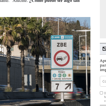
¿Cómo puede ser algo tan
inante. "Aluciné.
Apú
par
imp
D
M
c