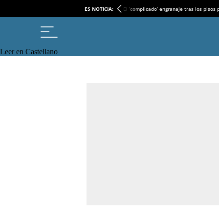
ES NOTICIA:
El ‘complicado’ engranaje tras los pisos
Leer en Castellano