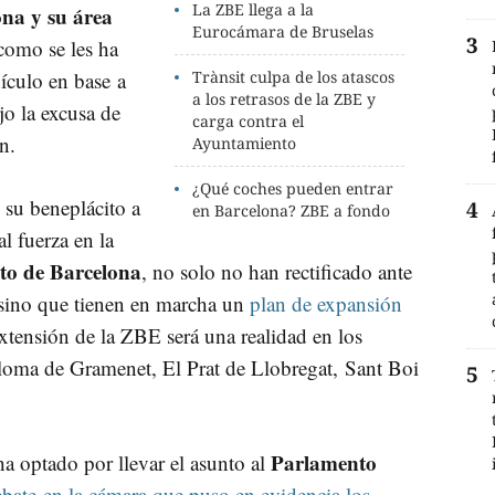
La ZBE llega a la
na y su área
Eurocámara de Bruselas
 como se les ha
ículo en base a
Trànsit culpa de los atascos
a los retrasos de la ZBE y
jo la excusa de
carga contra el
n.
Ayuntamiento
¿Qué coches pueden entrar
 su beneplácito a
en Barcelona? ZBE a fondo
l fuerza en la
o de Barcelona
, no solo no han rectificado ante
, sino que tienen en marcha un
plan de expansión
extensión de la ZBE será una realidad en los
oma de Gramenet, El Prat de Llobregat, Sant Boi
Parlamento
ha optado por llevar el asunto al
ebate en la cámara que puso en evidencia los