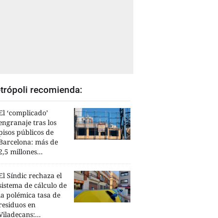
trópoli recomienda:
El ‘complicado’
engranaje tras los
pisos públicos de
Barcelona: más de
2,5 millones...
El Síndic rechaza el
sistema de cálculo de
la polémica tasa de
residuos en
Viladecans:...