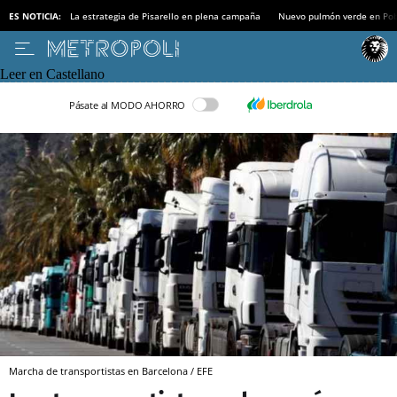
ES NOTICIA:
La estrategia de Pisarello en plena campaña
Nuevo pulmón verde en Po
Leer en Castellano
Pásate al MODO AHORRO
Marcha de transportistas en Barcelona / EFE