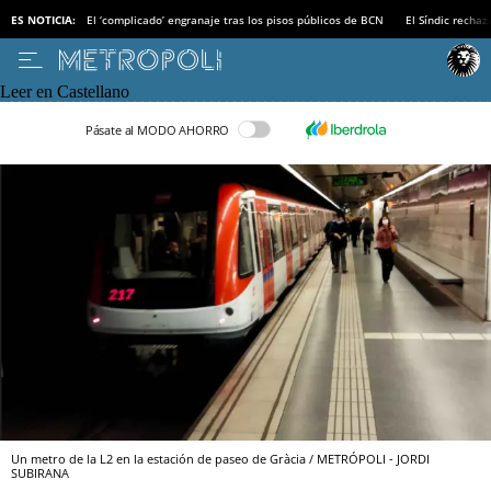
ES NOTICIA:
El ‘complicado’ engranaje tras los pisos públicos de BCN
El Síndic recha
Leer en Castellano
Pásate al MODO AHORRO
Un metro de la L2 en la estación de paseo de Gràcia / METRÓPOLI - JORDI
SUBIRANA