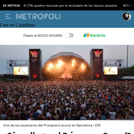
ES NOTICIA:
El CTB quiebra marcado por el escándalo de los abusos sexuales
BCN inv
Leer en Castellano
Pásate al MODO AHORRO
Uno de los escenarios del Primavera Sound en Barcelona / EFE