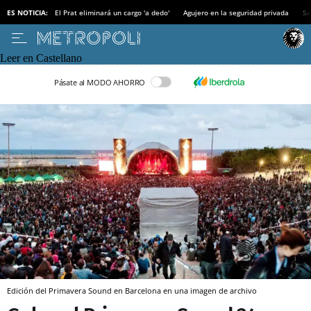
ES NOTICIA:
El Prat eliminará un cargo 'a dedo'
Agujero en la seguridad privada
Sa
Leer en Castellano
Pásate al MODO AHORRO
Edición del Primavera Sound en Barcelona en una imagen de archivo